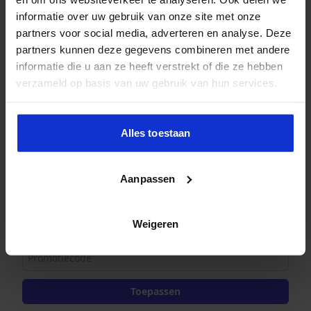
informatie over uw gebruik van onze site met onze
partners voor social media, adverteren en analyse. Deze
Aanmelding
partners kunnen deze gegevens combineren met andere
informatie die u aan ze heeft verstrekt of die ze hebben
1x
Financieel management voor non-financials
verzameld op basis van uw gebruik van hun services.
2.499,00
in het onderwijs
Alles toestaan
Subtotaal
2.499,00
Totaal excl. btw
2.499,00
Aanpassen
Je ontvangt de factuur direct per e-mail.
Wis alle gegevens
Weigeren
Promotiecode
Toepassen