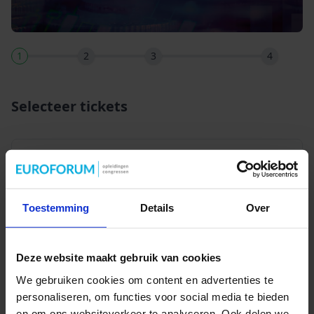
1
2
3
4
Selecteer tickets
Cursus
Toestemming
Details
Over
Financieel management
2.499,00
voor non-financials in het
-
+
onderwijs
Deze website maakt gebruik van cookies
We gebruiken cookies om content en advertenties te
Volgende
personaliseren, om functies voor social media te bieden
en om ons websiteverkeer te analyseren. Ook delen we