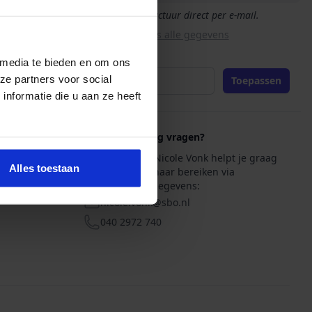
Je ontvangt de factuur direct per e-mail.
Wis alle gegevens
 media te bieden en om ons
Promotiecode
ze partners voor social
Toepassen
nformatie die u aan ze heeft
Heb je nog vragen?
Onze adviseur Nicole Vonk helpt je graag
Alles toestaan
verder. Je kunt haar bereiken via
onderstaande gegevens:
nicole.vonk@sbo.nl
E-mail
040 2972 740
Telefoon