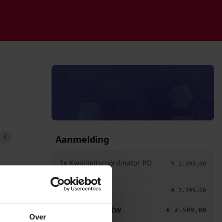
4
Aanmelding
1x
Kwaliteitscoördinator PO
2.599,00
Subtotaal
2.599,00
Totaal excl. btw
2.599,00
Over