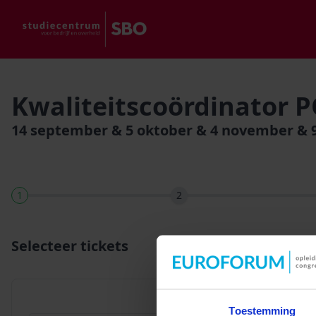
Kwaliteitscoördinator 
14 september & 5 oktober & 4 november & 
1
2
Selecteer tickets
Toestemming