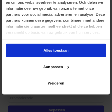
en om ons websiteverkeer te analyseren. Ook delen we
informatie over uw gebruik van onze site met onze
partners voor social media, adverteren en analyse. Deze
partners kunnen deze gegevens combineren met andere
Aanmelding
informatie die u aan ze heeft verstrekt of die ze hebben
verzameld op basis van uw gebruik van hun services.
1x
4-daagse cursus AI-geletterdheid in het
2.399,00
VO/MBO
Alles toestaan
Subtotaal
2.399,00
Totaal excl. btw
2.399,00
Aanpassen
Je ontvangt de factuur direct per e-mail.
Wis alle gegevens
Weigeren
Promotiecode
Toepassen