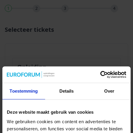
1
2
3
4
Selecteer tickets
Opleiding
4-daagse cursus AI-
2.399,00
geletterdheid in het
-
+
VO/MBO
Toestemming
Details
Over
27 oktober, 3 & 24
november en 8 december
2026
Deze website maakt gebruik van cookies
We gebruiken cookies om content en advertenties te
personaliseren, om functies voor social media te bieden
Volgende