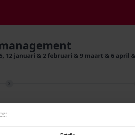
amanagement
12 januari & 2 februari & 9 maart & 6 april 
3
Details