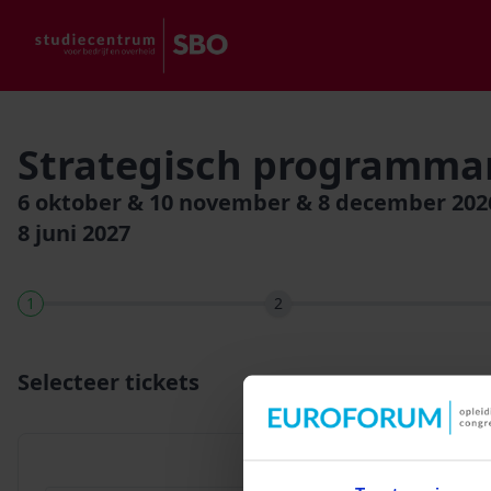
Strategisch programm
6 oktober & 10 november & 8 december 2026, 
8 juni 2027
1
2
Selecteer tickets