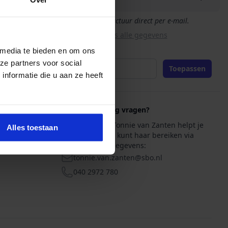
Je ontvangt de factuur direct per e-mail.
Wis alle gegevens
 media te bieden en om ons
Promotiecode
ze partners voor social
Toepassen
nformatie die u aan ze heeft
Heb je nog vragen?
Onze adviseur Tonnie van Zanten helpt je
Alles toestaan
graag verder. Je kunt haar bereiken via
onderstaande gegevens:
tonnie.van.zanten@sbo.nl
E-mail
040 2972 780
Telefoon