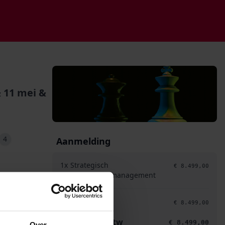
& 11 mei &
4
Aanmelding
1x
Strategisch
8.499,00
programmamanagement
Subtotaal
8.499,00
Totaal excl. btw
8.499,00
Over